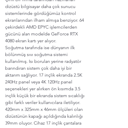
dizüstü bilgisayar daha çok sunucu 
sistemlerinde gördüğümüz kontrol 
ekranlarından ilham almışa benziyor. 64 
çekirdekli AMD EPYC işlemcilerden 
gücünü alan modelde GeForce RTX 
4080 ekran kartı yer alıyor.
Soğutma tarafında ise dünyanın ilk 
bölünmüş sıvı soğutma sistemi 
kullanılmış. Isı boruları yerine radyatör 
barındıran sistem çok daha iyi bir 
aktarım sağlıyor. 17 inçlik ekranda 2.5K 
240Hz panel veya 4K 120Hz panel 
seçenekleri yer alırken ön kısımda 3.5 
inçlik küçük bir ekranda sistem sıcaklığı 
gibi farklı veriler kullanıcılara iletiliyor.
420mm x 325mm x 46mm ölçüleri olan 
dizüstünün kapağı açıldığında kalınlığı 
39mm oluyor. Cihaz 17 inçlik çantalara 