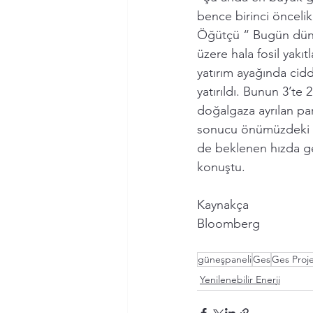
bence birinci önceli
Öğütçü “ Bugün düny
üzere hala fosil yakı
yatırım ayağında ciddi
yatırıldı. Bunun 3’te 2
doğalgaza ayrılan pa
sonucu önümüzdeki 2-3
de beklenen hızda ge
konuştu.
Kaynakça
Bloomberg
güneşpaneli
Ges
Ges Proje
Yenilenebilir Enerji