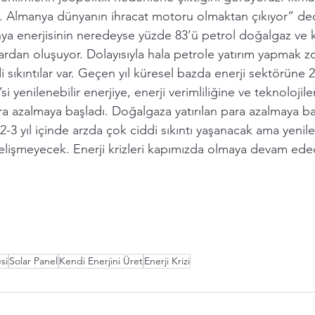
k. Almanya dünyanın ihracat motoru olmaktan çıkıyor” ded
a enerjisinin neredeyse yüzde 83’ü petrol doğalgaz ve
tlardan oluşuyor. Dolayısıyla hala petrole yatırım yapmak 
 sıkıntılar var. Geçen yıl küresel bazda enerji sektörüne 2,
’si yenilenebilir enerjiye, enerji verimliliğine ve teknolojile
ra azalmaya başladı. Doğalgaza yatırılan para azalmaya b
 yıl içinde arzda çok ciddi sıkıntı yaşanacak ama yenilen
lişmeyecek. Enerji krizleri kapımızda olmaya devam ede
si
Solar Panel
Kendi Enerjini Üret
Enerji Krizi