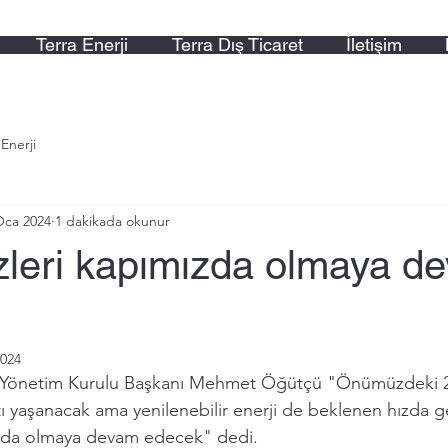
Terra Enerji
Terra Dış Ticaret
İletişim
 Enerji
Oca 2024
1 dakikada okunur
izleri kapımızda olmaya d
2024
Yönetim Kurulu Başkanı Mehmet Öğütçü "Önümüzdeki 2-3
tı yaşanacak ama yenilenebilir enerji de beklenen hızda 
mızda olmaya devam edecek" dedi.