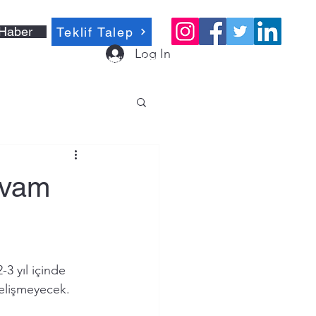
Haber
Teklif Talep
Log In
Müşteri Hizmetleri 0212 635 05 55
evam
 yıl içinde 
gelişmeyecek. 