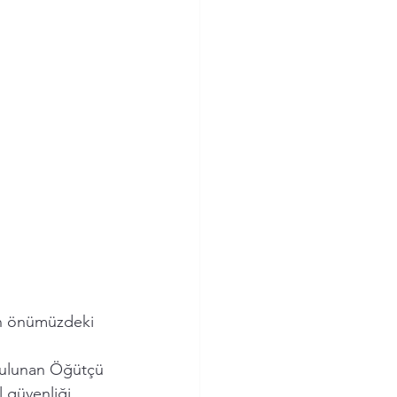
in önümüzdeki 
bulunan Öğütçü 
 güvenliği 