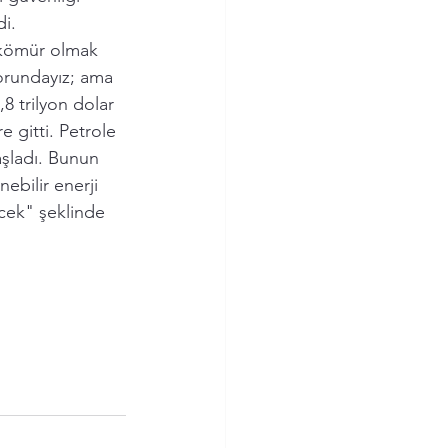
i.
 kömür olmak 
zorundayız; ama 
8 trilyon dolar 
re gitti. Petrole 
aşladı. Bunun 
ebilir enerji 
cek" şeklinde 