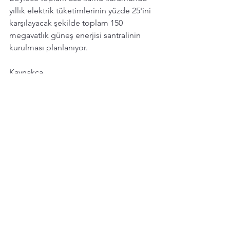
yıllık elektrik tüketimlerinin yüzde 25'ini 
karşılayacak şekilde toplam 150 
megavatlık güneş enerjisi santralinin 
kurulması planlanıyor.
Kamuda temiz enerji dönemi
Kaynakça
güneşpaneli
Ges
Ges Projesi
Solar Panel
Kendi Enerjini Üret
Yenilenebilir Enerji
Temiz Enerji
Belediyeler Kendi Enerjisini Üretiyor
Yenilenebilir Enerji
Hepsini Gör
Son Yazılar