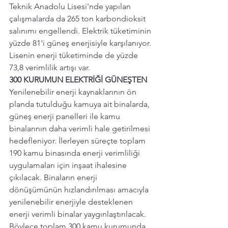
Teknik Anadolu Lisesi'nde yapılan 
çalışmalarda da 265 ton karbondioksit 
salınımı engellendi. Elektrik tüketiminin 
yüzde 81'i güneş enerjisiyle karşılanıyor. 
Lisenin enerji tüketiminde de yüzde 
73,8 verimlilik artışı var.
300 KURUMUN ELEKTRİĞİ GÜNEŞTEN
Yenilenebilir enerji kaynaklarının ön 
planda tutulduğu kamuya ait binalarda, 
güneş enerji panelleri ile kamu 
binalarının daha verimli hale getirilmesi 
hedefleniyor. İlerleyen süreçte toplam 
190 kamu binasında enerji verimliliği 
uygulamaları için inşaat ihalesine 
çıkılacak. Binaların enerji 
dönüşümünün hızlandırılması amacıyla 
yenilenebilir enerjiyle desteklenen 
enerji verimli binalar yaygınlaştırılacak. 
Böylece toplam 300 kamu kurumunda 