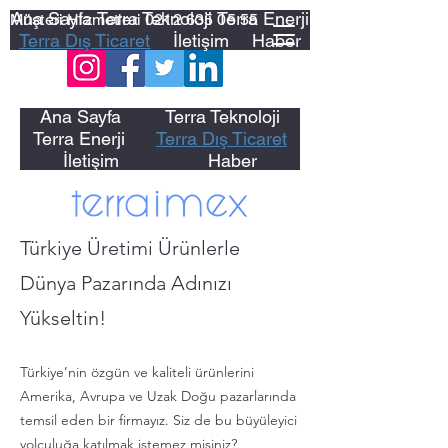
Ana Sayfa
Terra Teknoloji
Terra Enerji
Müşteri Hizmetleri
0212 635 05 55
Terra Dış Ticaret
İletişim
Haber
Ana Sayfa
Terra Teknoloji
Terra Enerji
Terra Dış Ticaret
İletişim
Haber
Türkiye Üretimi Ürünlerle
Dünya Pazarında Adınızı
Yükseltin!
Türkiye’nin özgün ve kaliteli ürünlerini
Amerika, Avrupa ve Uzak Doğu pazarlarında
temsil eden bir firmayız. Siz de bu büyüleyici
yolculuğa katılmak istemez misiniz?