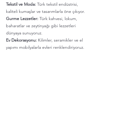
Tekstil ve Moda:
Türk tekstil endüstrisi,
kaliteli kumaşlar ve tasarımlarla öne çıkıyor
.
Gurme Lezzetler:
Türk kahvesi, lokum,
baharatlar ve zeytinyağı gibi lezzetleri
dünyaya sunuyoruz.
Ev Dekorasyonu:
Kilimler, seramikler ve el
yapımı mobilyalarla evleri renklendiriyoruz.
Nasıl Başlayabilirsiniz?
1.
Web Sitemizi Ziyaret Edin:
Web
sayfamızdan firmamızı daha yakından tanıyın.
2.
İletişime Geçin:
Ürünlerinizle ilgili detayları
paylaşın, biz de size en uygun çözümleri
sunalım.
3.
Dünya Pazarlarında Adınızı
Duyurun:
Bizimle
işbirliği yaparak,
ürünlerinizi dünya pazarlarında görünür kılın.