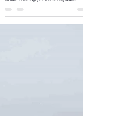
Murat Yöndem
6 Mar 2024
2 dakikada okunur
Eti Bakır’ın elektriği yeni GES’ten
sağlanacak
Eti Bakır’ın elektriği yeni GES’ten sağlanacak