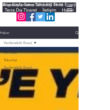
Ana Sayfa
Terra Teknoloji
Terra Enerji
Müşteri Hizmetleri
0212 635 05 55
Terra Dış Ticaret
İletişim
Haber
Haber
Yenilenebilir Enerji
All Posts
Teknoloji
Yenilenebilir Enerji