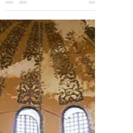
Keban Barajı'ndaki Yüzer GES ile
Karasal GES havadan
görüntülendi
Keban Barajı'ndaki Yüzer GES ile Karasal GES
havadan görüntülendi