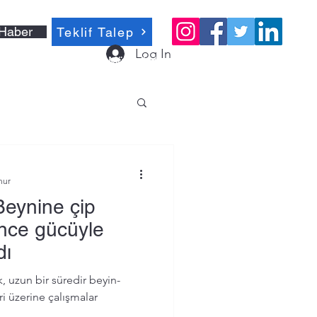
Haber
Teklif Talep
Log In
Müşteri Hizmetleri 0212 635 05 55
nur
eynine çip
ünce gücüyle
dı
un bir süredir beyin-
ri üzerine çalışmalar