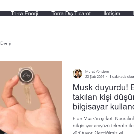
Terra Enerji
Terra Dış Ticaret
İletişim
 Enerji
Murat Yöndem
23 Şub 2024
1 dakikada oku
Musk duyurdu! B
takılan kişi düş
bilgisayar kullan
Elon Musk’ın şirketi Neuralink, uz
bilgisayar arayüzü teknolojile
yürütüyor. Geçtiğimiz yıl...