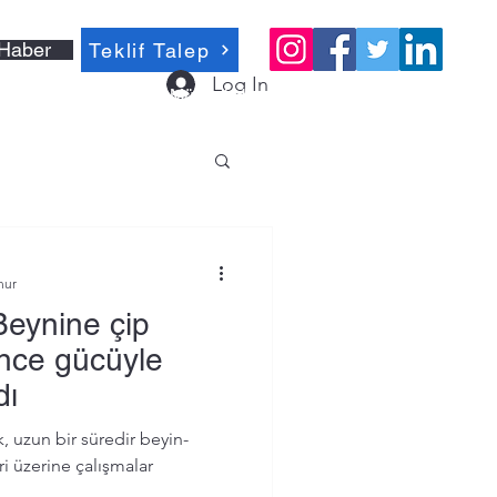
Haber
Teklif Talep
Log In
Müşteri Hizmetleri 0212 635 05 55
nur
eynine çip
ünce gücüyle
dı
un bir süredir beyin-
ri üzerine çalışmalar