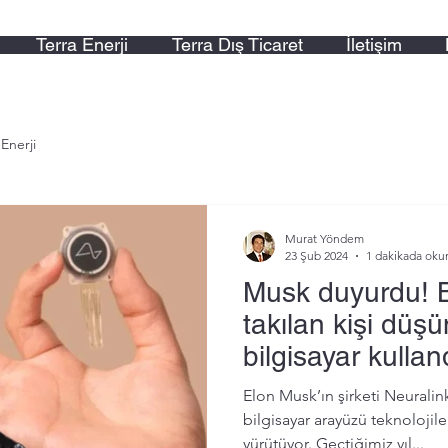
Terra Enerji
Terra Dış Ticaret
İletişim
 Enerji
Murat Yöndem
23 Şub 2024
1 dakikada oku
Musk duyurdu! B
takılan kişi düş
bilgisayar kullan
Elon Musk’ın şirketi Neuralink, uz
bilgisayar arayüzü teknolojile
yürütüyor. Geçtiğimiz yıl...